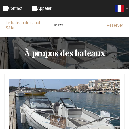
Contact
|
Appeler
Le bateau du canal
Réserver
Menu
Sète
À propos des bateaux