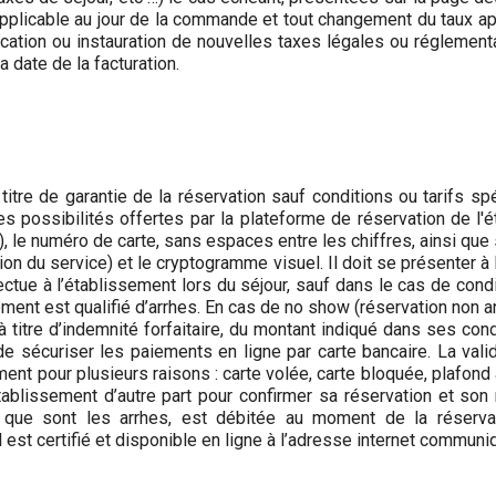
applicable au jour de la commande et tout changement du taux a
ification ou instauration de nouvelles taxes légales ou régleme
 date de la facturation.
re de garantie de la réservation sauf conditions ou tarifs spéci
 possibilités offertes par la plateforme de réservation de l'
 le numéro de carte, sans espaces entre les chiffres, ainsi que s
n du service) et le cryptogramme visuel. Il doit se présenter à 
ectue à l’établissement lors du séjour, sauf dans le cas de condit
ment est qualifié d’arrhes. En cas de no show (réservation non a
, à titre d’indemnité forfaitaire, du montant indiqué dans ses con
e sécuriser les paiements en ligne par carte bancaire. La valid
ement pour plusieurs raisons : carte volée, carte bloquée, plafond 
tablissement d’autre part pour confirmer sa réservation et so
 que sont les arrhes, est débitée au moment de la réservat
al est certifié et disponible en ligne à l’adresse internet commun