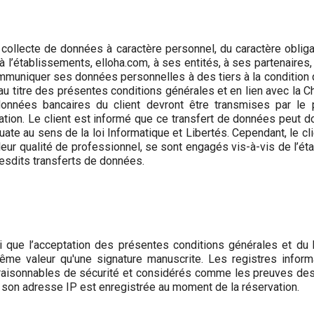
 collecte de données à caractère personnel, du caractère obliga
à l’établissements, elloha.com, à ses entités, à ses partenaires
communiquer ses données personnelles à des tiers à la condition
au titre des présentes conditions générales et en lien avec la 
rdonnées bancaires du client devront être transmises par le
rvation. Le client est informé que ce transfert de données peut
e au sens de la loi Informatique et Libertés. Cependant, le cli
 leur qualité de professionnel, se sont engagés vis-à-vis de l’é
lesdits transferts de données.
si que l’acceptation des présentes conditions générales et du
a même valeur qu'une signature manuscrite. Les registres inf
s raisonnables de sécurité et considérés comme les preuves 
ue son adresse IP est enregistrée au moment de la réservation.