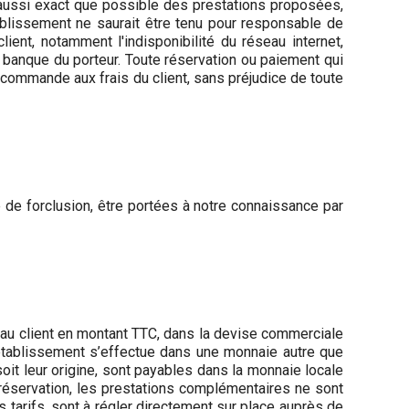
 aussi exact que possible des prestations proposées,
tablissement ne saurait être tenu pour responsable de
ient, notamment l'indisponibilité du réseau internet,
a banque du porteur. Toute réservation ou paiement qui
la commande aux frais du client, sans préjudice de toute
 de forclusion, être portées à notre connaissance par
s au client en montant TTC, dans la devise commerciale
l’établissement s’effectue dans une monnaie autre que
soit leur origine, sont payables dans la monnaie locale
 réservation, les prestations complémentaires ne sont
s tarifs, sont à régler directement sur place auprès de