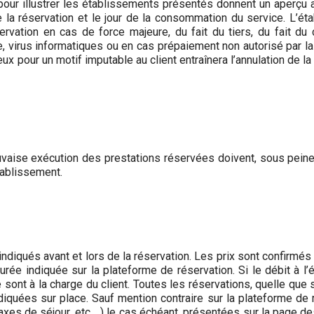
 pour illustrer les établissements présentés donnent un aperçu
 la réservation et le jour de la consommation du service. L’é
rvation en cas de force majeure, du fait du tiers, du fait du cl
re, virus informatiques ou en cas prépaiement non autorisé par l
eux pour un motif imputable au client entraînera l’annulation de 
auvaise exécution des prestations réservées doivent, sous peine
établissement.
 indiqués avant et lors de la réservation. Les prix sont confirmé
durée indiquée sur la plateforme de réservation. Si le débit à 
e sont à la charge du client. Toutes les réservations, quelle que 
indiquées sur place. Sauf mention contraire sur la plateforme de
axes de séjour, etc …) le cas échéant, présentées sur la page de