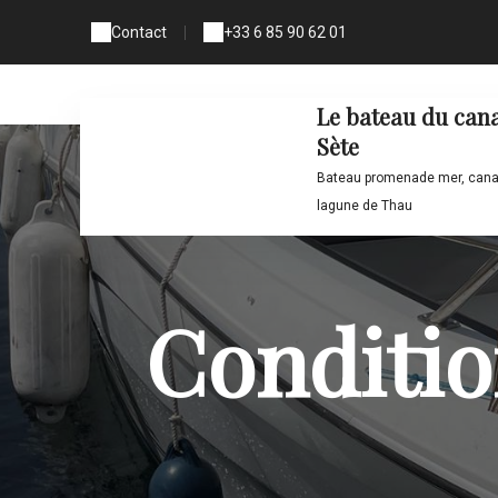
Contact
|
+33 6 85 90 62 01
Le bateau du can
Sète
Bateau promenade mer, cana
lagune de Thau
Conditio