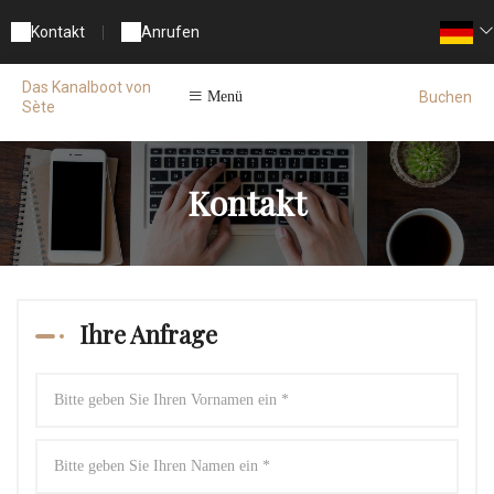
Kontakt
|
Anrufen
Das Kanalboot von
Buchen
Menü
Sète
Kontakt
Ihre Anfrage